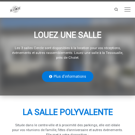
Search
LOUEZ UNE SALLE
Les 3 salles Cercle sont disponibles à la location pour vos réceptions,
événements et autres rassemblements. Louez une salle à la Tessoualle,
près de Cholet.
Plus d'informations
LA SALLE POLYVALENTE
Située dans le centre-ville et à proximité des parkings, elle est idéale
pour vos réunions de famille, fêtes d’anniversaire et autres événements.
Elle met à votre disposition :