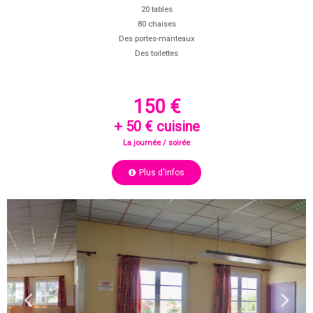
20 tables
80 chaises
Des portes-manteaux
Des toilettes
150 €
+ 50 € cuisine
La journée / soirée
Plus d'infos